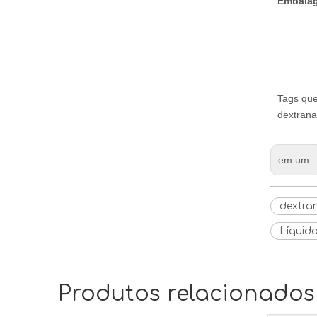
Embala
Tags que
dextrana
em um:
dextra
Líquid
Produtos relacionados