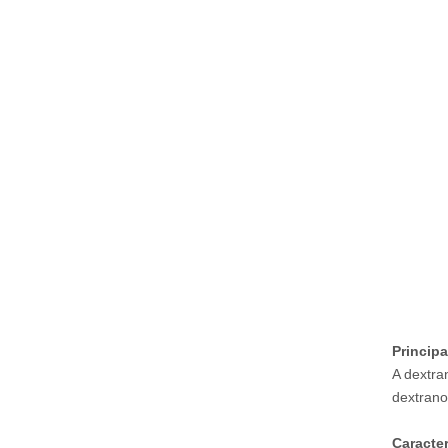
Principa
A dextra
dextrano
Caracter