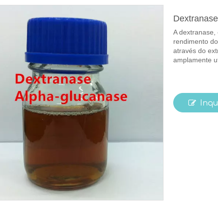
Dextranas
A dextranase,
rendimento do
através do ext
amplamente ut
Inqu