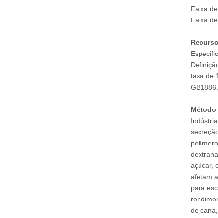
Faixa d
Faixa de
Recurso
Especifi
Definiçã
taxa de 
GB1886.
Método 
Indústri
secreção
polímero 
dextrana
açúcar, 
afetam a
para esc
rendimen
de cana,