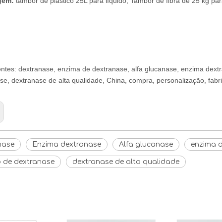
gem:
tambor de plástico 25L para líquido; Tambor de fibra de 25 kg par
ntes: dextranase, enzima de dextranase, alfa glucanase, enzima dextr
se, dextranase de alta qualidade, China, compra, personalização, fabr
nase
Enzima dextranase
Alfa glucanase
enzima 
o de dextranase
dextranase de alta qualidade