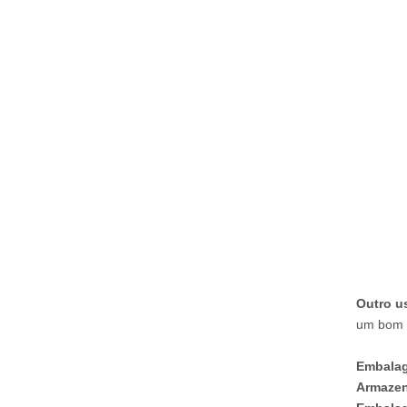
Outro u
um bom e
Embala
Armaze