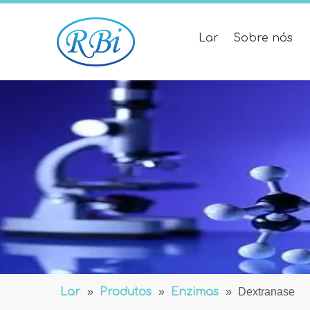
Lar
Sobre nós
Lar
»
Produtos
»
Enzimas
»
Dextranase