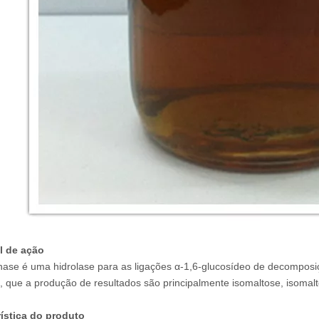
l de ação
nase é uma hidrolase para as ligações α-1,6-glucosídeo de decomposiç
, que a produção de resultados são principalmente isomaltose, isomalt
ística do produto