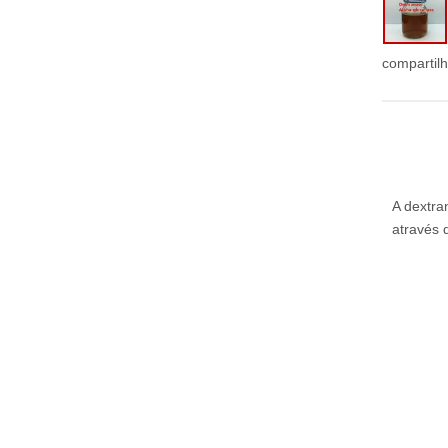
compartil
A dextra
através 