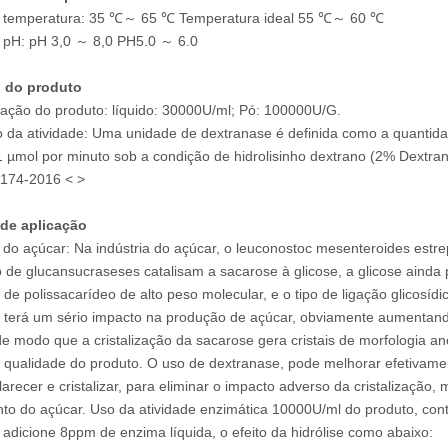
e temperatura: 35 ℃～ 65 ℃ Temperatura ideal 55 ℃～ 60 ℃
 pH: pH 3,0 ～ 8,0 PH5.0 ～ 6.0
 do produto
cação do produto: líquido: 30000U/ml; Pó: 100000U/G.
o da atividade: Uma unidade de dextranase é definida como a quantid
1 µmol por minuto sob a condição de hidrolisinho dextrano (2% Dextr
174-2016 <
>
de aplicação
a do açúcar: Na indústria do açúcar, o leuconostoc mesenteroides est
 de glucansucraseses catalisam a sacarose à glicose, a glicose ainda
de polissacarídeo de alto peso molecular, e o tipo de ligação glicosídic
 terá um sério impacto na produção de açúcar, obviamente aumentando 
de modo que a cristalização da sacarose gera cristais de morfologia 
 qualidade do produto. O uso de dextranase, pode melhorar efetivame
larecer e cristalizar, para eliminar o impacto adverso da cristalização
to do açúcar. Uso da atividade enzimática 10000U/ml do produto, c
 adicione 8ppm de enzima líquida, o efeito da hidrólise como abaixo: