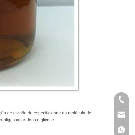
+86 189
ão de divisão de especificidade da molécula de
info@c
o-oligossacarídeos e glicose.
+86 189