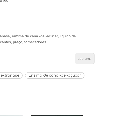
a pó.
anase, enzima de cana -de -açúcar, líquido de
icantes, preço, fornecedores
sob um:
dextranase
Enzima de cana -de -açúcar