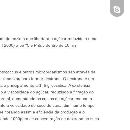
Cosuppl
ade de enzima que libertará o açúcar reduzido a uma
an T2000) a 55 ℃ e Ph5.5 dentro de 10min
reptococcus e outros microorganismos são através da
 polimerizou para formar dextrano. O dextrano é um
a é principalmente α-1, 6 glicosídica. A existência
a viscosidade do açúcar, reduzindo a filtração do
anormal, aumentando os custos de açúcar enquanto
nte a velocidade do suco de cana, diminuir o tempo
, melhorando assim a eficiência da produção e o
ontendo 1000ppm de concentração de dextrano no suco