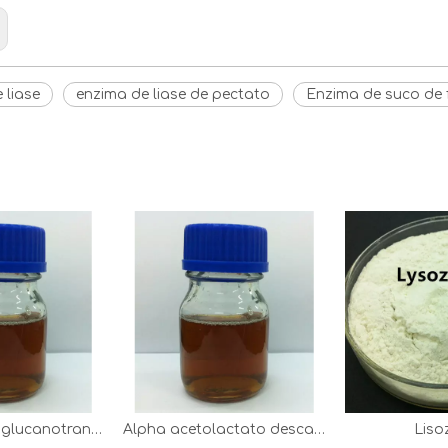
 liase
enzima de liase de pectato
Enzima de suco de 
Ciclodextrina glucanotransferase
Alpha acetolactato descarboxilase
Liso