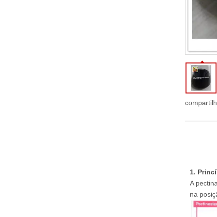
compartil
1
. Princ
A pectin
na posiç