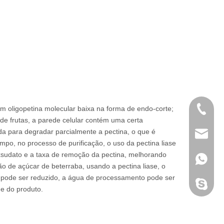
a em oligopetina molecular baixa na forma de endo-corte;
+86 189
 de frutas, a parede celular contém uma certa
da para degradar parcialmente a pectina, o que é
info@c
po, no processo de purificação, o uso da pectina liase
exsudato e a taxa de remoção da pectina, melhorando
+86 189
o de açúcar de beterraba, usando a pectina liase, o
pode ser reduzido, a água de processamento pode ser
Cosuppl
e do produto.