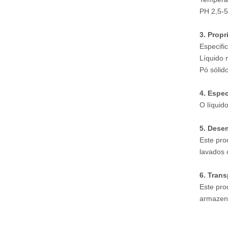
PH 2,5-5
3
. Prop
Especifi
Líquido 
Pó sólid
4
. Espe
O líquid
5
. Dese
Este pro
lavados 
6
. Tran
Este pro
armazen