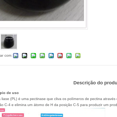
har com:
Descrição do prod
ípio de uso
a liase (PL) é uma pectinase que cliva os polímeros de pectina através d
ão C-4 e elimina um átomo de H da posição C-5 para produzir um prod