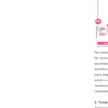
Na indús
No açúca
quantida
benéfico
para deg
assim o 
rendimen
reduzida
2
.
Tempe
Temperat