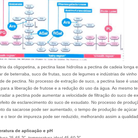
tria da oligopetina, a pectina liase hidrolisa a pectina de cadeia long
r de beterraba, suco de frutas, suco de legumes e indústrias de vinho
de de pectina. No processo de extração de suco, a pectina liase é usa
 para a liberação de frutose e a redução do uso da água. Ao mesmo tem
radar a pectina pode aumentar a velocidade de filtração do suco de 
efeito de esclarecimento do suco de exsudato. No processo de produçã
to da sacarose pode ser aumentado, o tempo de produção de açúcar 
 e o teor de impureza pode ser reduzido, melhorando assim a qualidad
ratura de aplicação e pH
ura 25-65 ℃, temperatura ideal 45-60 ℃