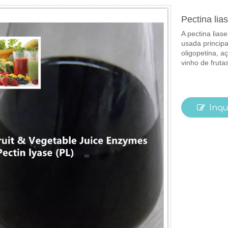
Pectina lia
A pectina lias
usada princip
oligopetina, a
vinho de frutas
Inqu