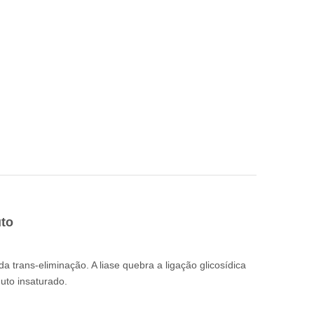
uto
a trans-eliminação. A liase quebra a ligação glicosídica
uto insaturado.