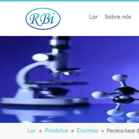
Lar
Sobre nós
Lar
»
Produtos
»
Enzimas
»
Pectina liase 