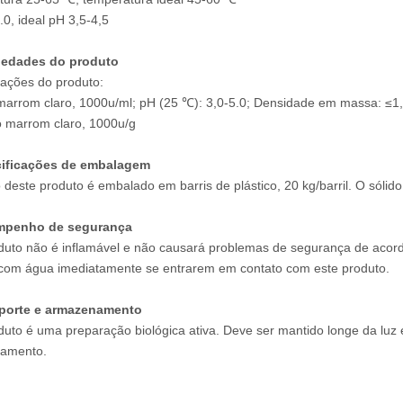
.0, ideal pH 3,5-4,5
riedades do produto
cações do produto:
marrom claro, 1000u/ml; pH (25 ℃): 3,0-5.0; Densidade em massa: ≤1,
o marrom claro, 1000u/g
cificações de embalagem
o deste produto é embalado em barris de plástico, 20 kg/barril. O sólid
mpenho de segurança
duto não é inflamável e não causará problemas de segurança de acord
com água imediatamente se entrarem em contato com este produto.
sporte e armazenamento
duto é uma preparação biológica ativa. Deve ser mantido longe da luz 
amento.