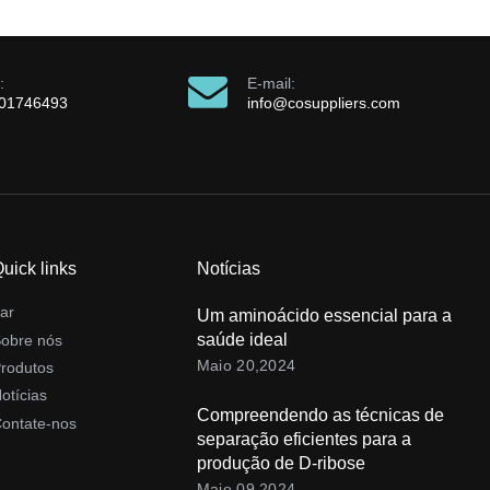
:
E-mail:
901746493
info@cosuppliers.com
uick links
Notícias
ar
Um aminoácido essencial para a
saúde ideal
obre nós
Maio 20,2024
rodutos
otícias
Compreendendo as técnicas de
ontate-nos
separação eficientes para a
produção de D-ribose
Maio 09,2024